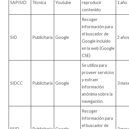
SAPISID
Técnica
Youtube
reproducir
1 año
contenido
Recoger
información para
el buscador de
SID
Publicitaria
Google
2 año
Google incluido
en la web (Google
CSE)
Se utiliza para
proveer servicios
y extraer
SIDCC
Publicitaria
Google
3 mes
información
anónima sobre la
navegación.
Recoger
información para
el buscador de
SSID
Publicitaria
Google
3 mes