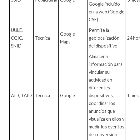
Google incluido
en la web (Google
CSE)
UULE,
Permite la
Google
CGIC,
Técnica
geolocalización
24 ho
Maps
SNID
del dispositivo
Almacena
información para
vincular su
actividad en
diferentes
AID, TAID
Técnica
Google
dispositivos,
1 mes
coordinar los
anuncios que
visualiza en ellos y
medir los eventos
de conversión