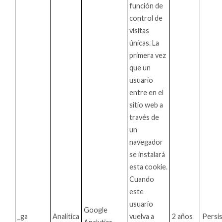
función de
control de
visitas
únicas. La
primera vez
que un
usuario
entre en el
sitio web a
través de
un
navegador
se instalará
esta cookie.
Cuando
este
usuario
Google
_ga
Analítica
vuelva a
2 años
Persi