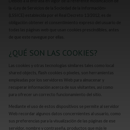
Debido a la entrada en vigor de la referente modificación de
la «Ley de Servicios de la Sociedad de la Información»
(LSSICE) establecida por el Real Decreto 13/2012, es de
obligación obtener el consentimiento expreso del usuario de
todas las páginas web que usan cookies prescindibles, antes
de que este navegue por ellas.
¿QUÉ SON LAS COOKIES?
Las cookies y otras tecnologías similares tales como local
shared objects, flash cookies o píxeles, son herramientas
empleadas por los servidores Web para almacenar y
recuperar información acerca de sus visitantes, así como
para ofrecer un correcto funcionamiento del sitio.
Mediante el uso de estos dispositivos se permite al servidor
Web recordar algunos datos concernientes al usuario, como
sus preferencias para la visualización de las páginas de ese
servidor, nombre y contraseña, productos que más le