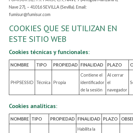
Nave 27), – 41016 SEVILLA (Sevilla). Email:
fumisur@fumisur.com
COOKIES QUE SE UTILIZAN EN
ESTE SITIO WEB
Cookies técnicas y funcionales
:
NOMBRE
TIPO
PROPIEDAD
FINALIDAD
PLAZO
O
Contiene el
Al cerrar
PHPSESSID
Técnica
Propia
identificador
el
S
de la sesión
navegador
Cookies analíticas
:
NOMBRE
TIPO
PROPIEDAD
FINALIDAD
PLAZO
OBSE
Habilita la