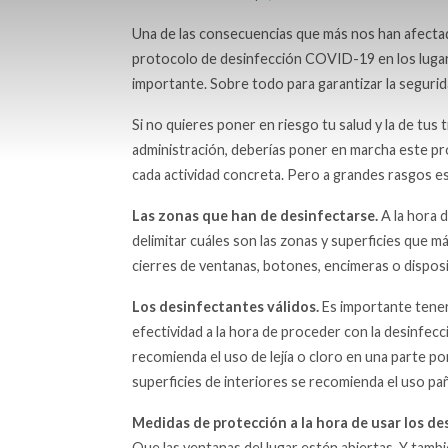
Una de las consecuencias que más nos han afectado 
protocolo de desinfección COVID-19 en los lugar
importante. Sobre todo para garantizar la segurid
Si no quieres poner en riesgo tu salud y la de tus 
administración, deberías poner en marcha este pro
cada actividad concreta. Pero a grandes rasgos es
Las zonas que han de desinfectarse.
A la hora 
delimitar cuáles son las zonas y superficies que 
cierres de ventanas, botones, encimeras o disposit
Los desinfectantes válidos.
Es importante tener 
efectividad a la hora de proceder con la desinfecc
recomienda el uso de lejía o cloro en una parte po
superficies de interiores se recomienda el uso pañ
Medidas de protección a la hora de usar los de
Que las ventanas del lugar estén abiertas. Y tamb