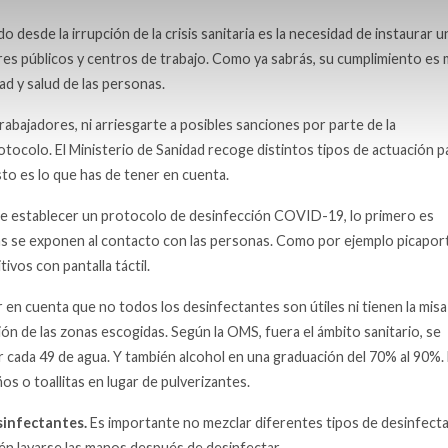
desde la irrupción de la crisis sanitaria es la necesidad de instaurar u
es públicos y centros de trabajo. Como ya sabrás, su cumplimiento es
ad y salud de las personas.
trabajadores, ni arriesgarte a posibles sanciones por parte de la
tocolo. El Ministerio de Sanidad recoge distintos tipos de actuación p
to es lo que has de tener en cuenta.
de establecer un protocolo de desinfección COVID-19, lo primero es
más se exponen al contacto con las personas. Como por ejemplo picapor
ivos con pantalla táctil.
en cuenta que no todos los desinfectantes son útiles ni tienen la misa
ión de las zonas escogidas. Según la OMS, fuera el ámbito sanitario, se
r cada 49 de agua. Y también alcohol en una graduación del 70% al 90%. 
os o toallitas en lugar de pulverizantes.
sinfectantes.
Es importante no mezclar diferentes tipos de desinfect
ién lavarse las manos después de desinfectar.