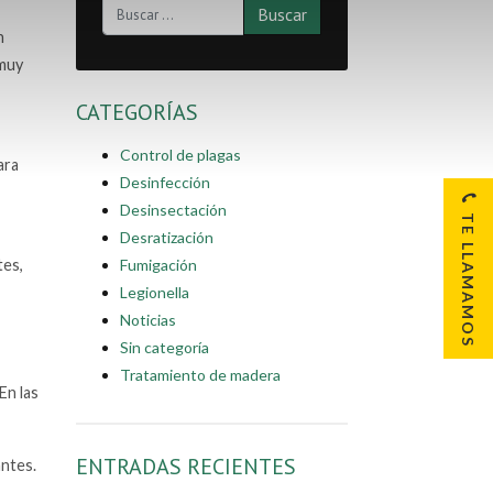
n
 muy
CATEGORÍAS
Control de plagas
ara
Desinfección
Desinsectación
TE LLAMAMOS
Desratización
Fumigación
tes,
Legionella
Noticias
Sin categoría
Tratamiento de madera
En las
ENTRADAS RECIENTES
antes.